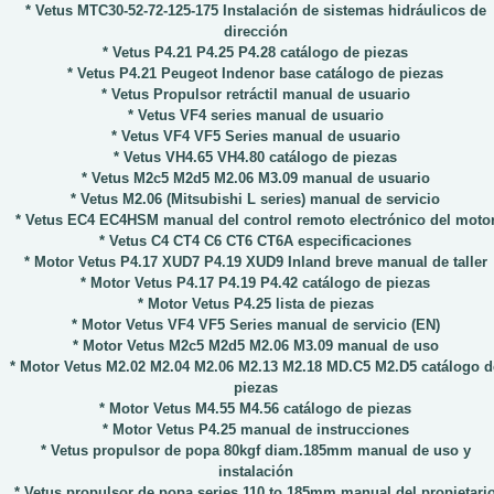
* Vetus MTC30-52-72-125-175 Instalación de sistemas hidráulicos de
dirección
* Vetus P4.21 P4.25 P4.28 catálogo de piezas
* Vetus P4.21 Peugeot Indenor base catálogo de piezas
* Vetus Propulsor retráctil manual de usuario
* Vetus VF4 series manual de usuario
* Vetus VF4 VF5 Series manual de usuario
* Vetus VH4.65 VH4.80 catálogo de piezas
* Vetus M2c5 M2d5 M2.06 M3.09 manual de usuario
* Vetus M2.06 (Mitsubishi L series) manual de servicio
* Vetus EC4 EC4HSM manual del control remoto electrónico del moto
* Vetus C4 CT4 C6 CT6 CT6A especificaciones
* Motor Vetus P4.17 XUD7 P4.19 XUD9 Inland breve manual de taller
* Motor Vetus P4.17 P4.19 P4.42 catálogo de piezas
* Motor Vetus P4.25 lista de piezas
* Motor Vetus VF4 VF5 Series manual de servicio (EN)
* Motor Vetus M2c5 M2d5 M2.06 M3.09 manual de uso
* Motor Vetus M2.02 M2.04 M2.06 M2.13 M2.18 MD.C5 M2.D5 catálogo d
piezas
* Motor Vetus M4.55 M4.56 catálogo de piezas
* Motor Vetus P4.25 manual de instrucciones
* Vetus propulsor de popa 80kgf diam.185mm manual de uso y
instalación
* Vetus propulsor de popa series 110 to 185mm manual del propietari