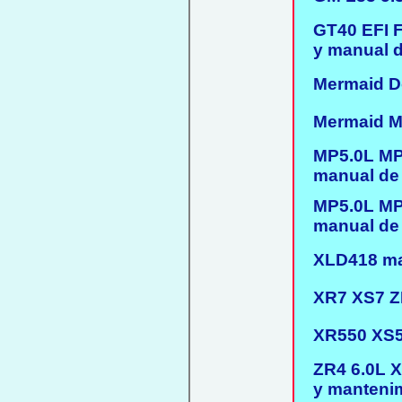
GT40 EFI F
y manual de
Mermaid Dor
Mermaid Mar
MP5.0L MP5
manual de 
MP5.0L MP5
manual de 
XLD418 manu
XR7 XS7 ZR
XR550 XS55
ZR4 6.0L X
y mantenim