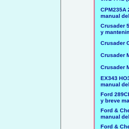
CPM235A 29
manual del 
Crusader 5.
y mantenim
Crusader G
Crusader M
Crusader M
EX343 HO30
manual del 
Ford 289CID
y breve man
Ford & Che
manual del 
Ford & Che