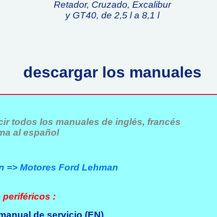
Retador, Cruzado, Excalibur
y GT40, de 2,5 l a 8,1 l
descargar los manuales
ir todos los manuales de inglés, francés
ma al español
n => Motores Ford Lehman
periféricos :
manual de servicio (EN)