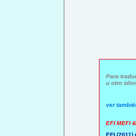
Para traduc
u otro idio
ver tambié
EFI MEFI & 
EFI (2011) 