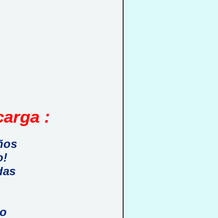
arga :
ños
o!
das
do