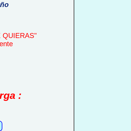
año
UE QUIERAS"
ente
rga :