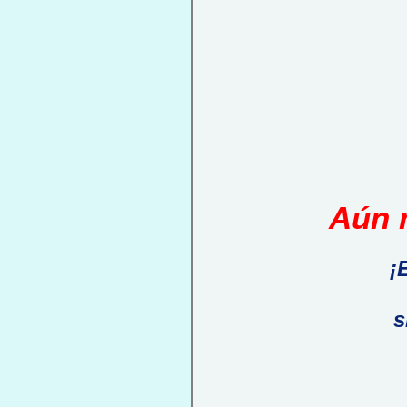
Aún n
¡
s