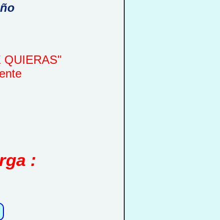
año
UE QUIERAS"
ente
rga :