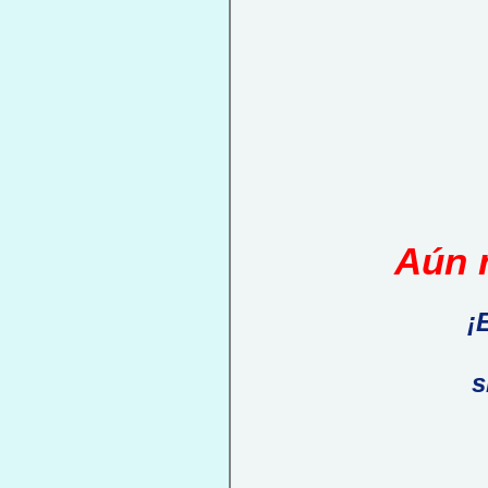
Aún n
¡
s