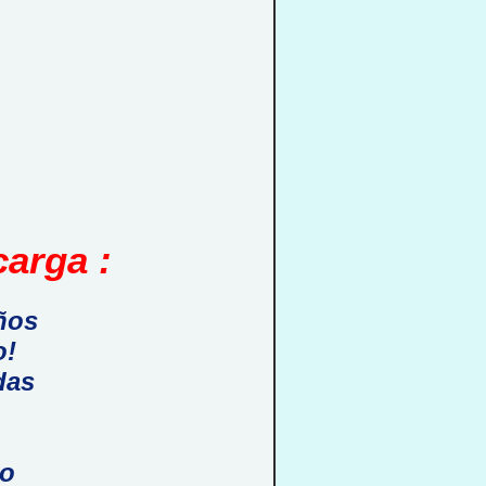
arga :
ños
o!
das
do